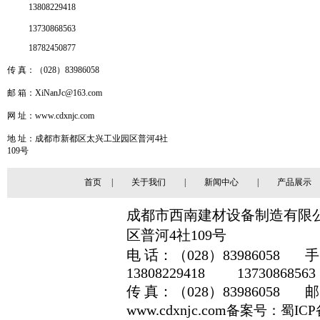
13808229418
13730868563
18782450877
传 真：（028）83986058
邮 箱：
XiNanJc@163.com
网 址：
www.cdxnjc.com
地 址：成都市新都区太兴工业园区普河4社
109号
首页
|
关于我们
|
新闻中心
|
产品展示
成都市西南建材设备制造有限
区普河4社109号
电 话：（028）83986058 
13808229418 13730868563
传 真：（028）83986058 邮 
www.cdxnjc.com
备案号：
蜀ICP