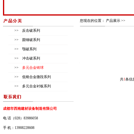
您现在的位置： 产品展示 >>
>>
反击破系列
>>
圆锤破系列
>>
颚破系列
>>
冲击破系列
>>
多元合金铸球
>>
低铬合金微段系列
共
1
条信
>>
多元合金衬板系列
成都市西南建材设备制造有限公司
电 话（028）83986058
手 机：13908228608